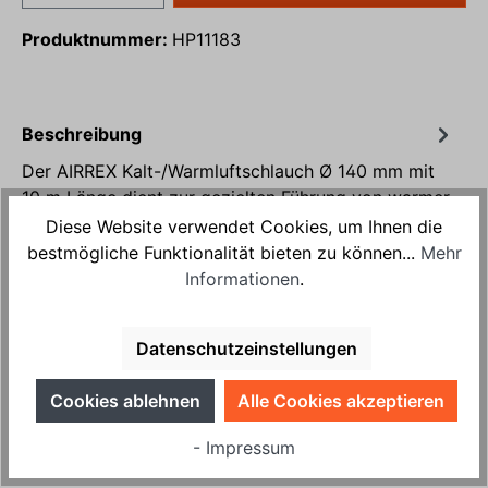
Produktnummer:
HP11183
Beschreibung
Der AIRREX Kalt-/Warmluftschlauch Ø 140 mm mit
10 m Länge dient zur gezielten Führung von warmer
oder kalter Luft des HP-19…
Mehr
Diese Website verwendet Cookies, um Ihnen die
bestmögliche Funktionalität bieten zu können...
Mehr
Produktsicherheit
Informationen
.
Bewertungen
Datenschutzeinstellungen
Cookies ablehnen
Alle Cookies akzeptieren
passend für / Zubehör
- Impressum