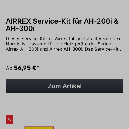
AIRREX Service-Kit für AH-200i &
AH-300i
Dieses Service-Kit für Airrex Infrarotstrahler von Rex
Nordic ist passend für die Heizgeräte der Serien
Airrex AH-200i und Airrex AH-300i. Das Service-Kit
enthält alles was zur jährlichen Wartung Ihres
Heizgerätes erforderlich ist, inklusive einer
detaillierten Anleitung. Lieferumfang: 1x
56,95 €*
Ab
Brennstofffilter1x Düse H60 0,301x Dichtungssatz
Nehmen Sie Kontakt mit uns über das
Kontaktformular auf oder rufen Sie uns gerne an
unter 05931 - 9986290 und vereinbaren Sie einen
Zum Artikel
Termin in unserer Ausstellung.
%