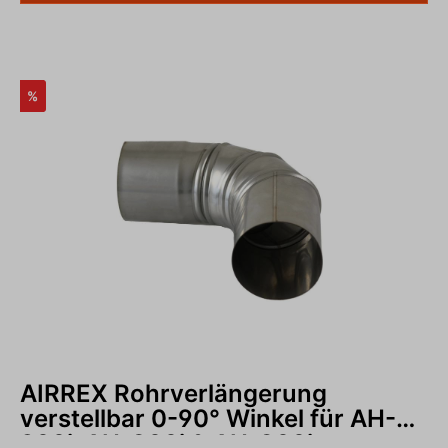
%
AIRREX Rohrverlängerung
verstellbar 0-90° Winkel für AH-
200i, AH-300i & AH-800i