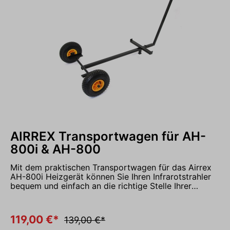
AIRREX Transportwagen für AH-
800i & AH-800
Mit dem praktischen Transportwagen für das Airrex
AH-800i Heizgerät können Sie Ihren Infrarotstrahler
bequem und einfach an die richtige Stelle Ihrer
Terrasse, Garage, Freizeitanlage, Werkstatt oder Halle
bewegen. Das Heizgerät kann während des
Gebrauchs auf dem Wagen verbleiben. Der Airrex
119,00 €*
139,00 €*
AH-800i lässt sich dank der großen Lufträder und der