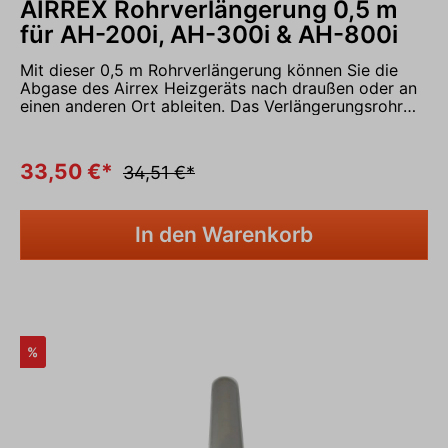
AIRREX Rohrverlängerung 0,5 m
für AH-200i, AH-300i & AH-800i
Mit dieser 0,5 m Rohrverlängerung können Sie die
Abgase des Airrex Heizgeräts nach draußen oder an
einen anderen Ort ableiten. Das Verlängerungsrohr
kann einfach und schnell auf das Heizgerät
aufgesteckt werden und ist passend für die
Heizgeräte Airrex AH-200i, Airrex AH-300i und Airrex
33,50 €*
34,51 €*
AH-800i. Lieferumfang: 1x Rohrverlängerung 0,5 m,
Durchmesser 80 mm Nehmen Sie Kontakt mit uns
über das Kontaktformular auf oder rufen Sie uns
In den Warenkorb
gerne an unter 05931 - 9986290 und vereinbaren Sie
In den Warenkorb
einen Termin in unserer Ausstellung.
%