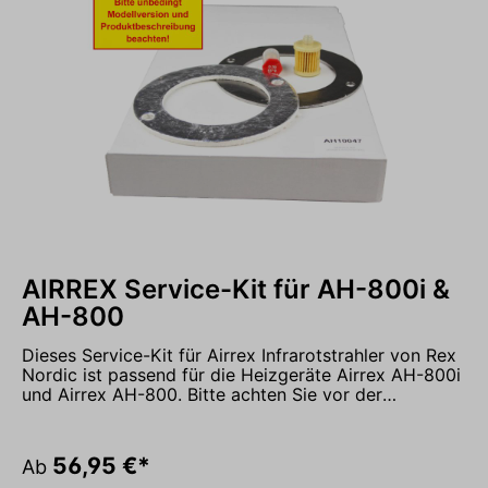
AIRREX Service-Kit für AH-800i &
AH-800
Dieses Service-Kit für Airrex Infrarotstrahler von Rex
Nordic ist passend für die Heizgeräte Airrex AH-800i
und Airrex AH-800. Bitte achten Sie vor der
Bestellung unbedingt auf die korrekte Modell- bzw.
Produktnummer. Das Service-Kit enthält alles was zur
jährlichen Wartung Ihres Heizgerätes erforderlich ist,
56,95 €*
Ab
inklusive einer detaillierten Anleitung. Bitte beachten