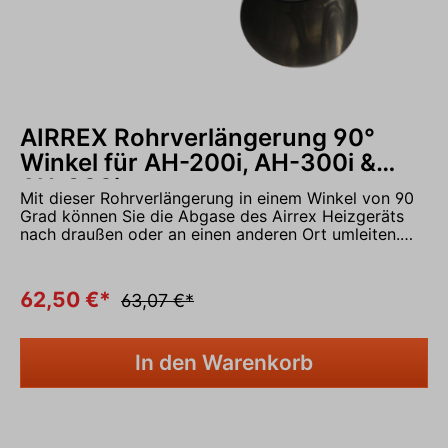
AIRREX Rohrverlängerung 90°
Winkel für AH-200i, AH-300i &
AH-800i
Mit dieser Rohrverlängerung in einem Winkel von 90
Grad können Sie die Abgase des Airrex Heizgeräts
nach draußen oder an einen anderen Ort umleiten.
Der Winkel ist für den direkten Anschluss an das
Heizgerät geeignet und ist passend für die
Heizgeräte Airrex AH-200i, Airrex AH-300i und Airrex
62,50 €*
63,07 €*
AH-800i. Lieferumfang: 1x Rohrverlängerung im 90
Grad Winkel, Durchmesser 80 mm Nehmen Sie
Kontakt mit uns über das Kontaktformular auf oder
In den Warenkorb
rufen Sie uns gerne an unter 05931 - 9986290 und
In den Warenkorb
vereinbaren Sie einen Termin in unserer Ausstellung.