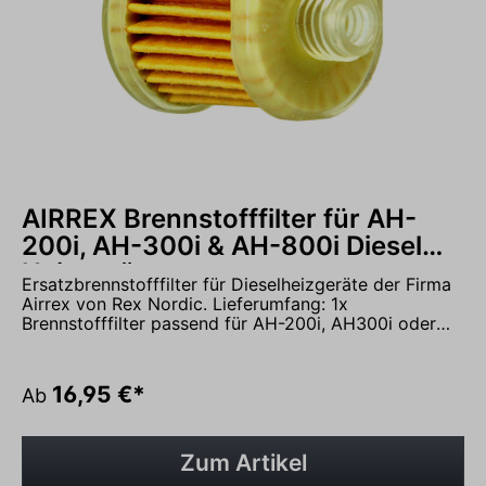
gerne an unter 05931 - 9986290 und vereinbaren Sie
einen Termin in unserer Ausstellung.
AIRREX Brennstofffilter für AH-
200i, AH-300i & AH-800i Diesel
Heizgeräte
Ersatzbrennstofffilter für Dieselheizgeräte der Firma
Airrex von Rex Nordic. Lieferumfang: 1x
Brennstofffilter passend für AH-200i, AH300i oder
AH800i Nehmen Sie Kontakt mit uns über das
Kontaktformular auf oder rufen Sie uns gerne an
unter 05931 - 9986290 und vereinbaren Sie einen
16,95 €*
Ab
Termin in unserer Ausstellung.
Zum Artikel