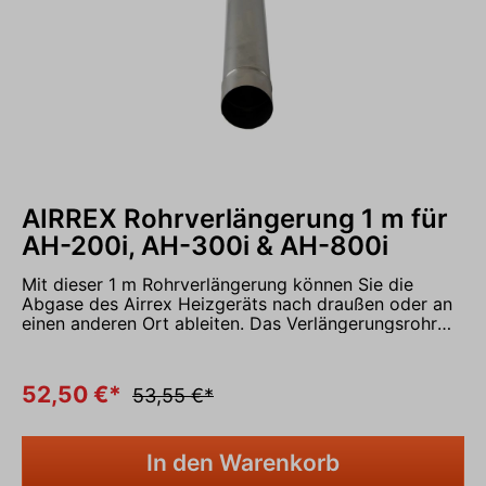
AIRREX Rohrverlängerung 1 m für
AH-200i, AH-300i & AH-800i
Mit dieser 1 m Rohrverlängerung können Sie die
Abgase des Airrex Heizgeräts nach draußen oder an
einen anderen Ort ableiten. Das Verlängerungsrohr
kann einfach und schnell auf das Heizgerät
aufgesteckt werden und ist passend für die
Heizgeräte Airrex AH-200i, Airrex AH-300i und Airrex
52,50 €*
53,55 €*
AH-800i. Lieferumfang: 1x Rohrverlängerung 1 m,
Durchmesser 80 mm Nehmen Sie Kontakt mit uns
über das Kontaktformular auf oder rufen Sie uns
In den Warenkorb
gerne an unter 05931 - 9986290 und vereinbaren Sie
In den Warenkorb
einen Termin in unserer Ausstellung.