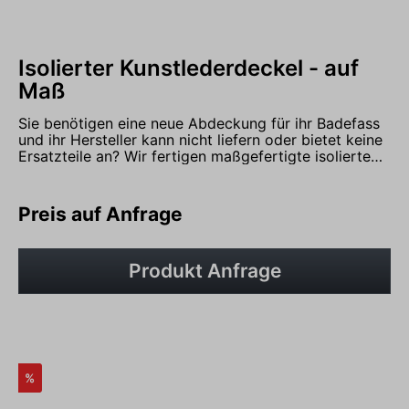
Isolierter Kunstlederdeckel - auf
Maß
Sie benötigen eine neue Abdeckung für ihr Badefass
und ihr Hersteller kann nicht liefern oder bietet keine
Ersatzteile an? Wir fertigen maßgefertigte isolierte
Abdeckungen nach ihren Wünschen. Egal ob für
Hersteller wie Welltub oder Isbjörn Umbauten,
Skargards, Timberin, Baltresto, Relax Tub, Welvaere
Preis auf Anfrage
oder Easytubs. Wir sind in der Lage ihren
individuellen Wünsche zu erfüllen und das "Made in
Germany". Richtpreise für Badebottiche mit
Produkt Anfrage
Außenofen bis Ø150cm ab 599€ bis Ø160cm ab
649€bis Ø180cm ab 689€ab Ø190cm ab 749€ Je
nach Aufwand und Details können Preise der Deckel
variieren. Weitere Größen auf Anfrage. Preise für
Badefässer mit Innenofen nur Anfrage mit Zeichnung
des Kunden. Sprechen sie uns an, wir erstellen Ihnen
ein individuelles Angebot.
%