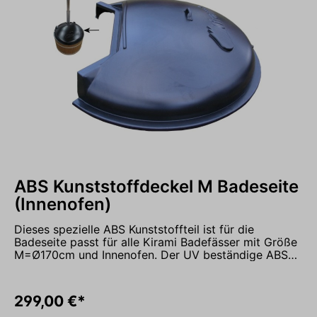
ABS Kunststoffdeckel M Badeseite
(Innenofen)
Dieses spezielle ABS Kunststoffteil ist für die
Badeseite passt für alle Kirami Badefässer mit Größe
M=Ø170cm und Innenofen. Der UV beständige ABS
Kunststoff ist ideal geeignet, da er sich nicht an
heißen Sommertagen verzieht. Zusammen mit dem
Teil für die Ofenseite ergibt sich ein kompletter ABS
299,00 €*
Deckel mit Durchführung für den Schornstein vom