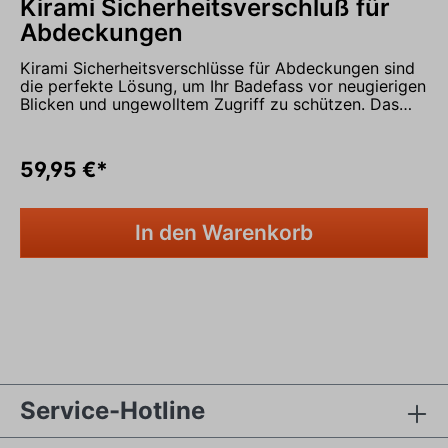
Kirami Sicherheitsverschluß für
Abdeckungen
Kirami Sicherheitsverschlüsse für Abdeckungen sind
die perfekte Lösung, um Ihr Badefass vor neugierigen
Blicken und ungewolltem Zugriff zu schützen. Das
aus hochwertigem Gurtband hergestellte System ist
mit einem Sicherheitsschloss versehen und garantiert
eine sichere Anwendung. Insbesondere Kinder sollen
59,95 €*
vor ungewolltem Zugriff geschützt werden. Die
Kirami Sicherheitsverschlüsse für Abdeckungen sind
die perfekte Lösung für Ihr Badefass.
In den Warenkorb
In den Warenkorb
Service-Hotline