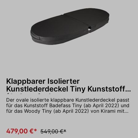
Klappbarer Isolierter
Kunstlederdeckel Tiny Kunststoff
(Außenofen)
Der ovale isolierte klappbare Kunstlederdeckel passt
für das Kunststoff Badefass Tiny (ab April 2022) und
für das Woody Tiny (ab April 2022) von Kirami mit
Außenofen. Die Isolierung aus 60mm dickem Styrodur
verhindert das zu schnelle auskühlen Ihres
Badewasser. Die Abdeckung wird nach dem Standard
479,00 €*
549,00 €*
EN 17125 als Sicherheitsabdeckung hergestellt. Das