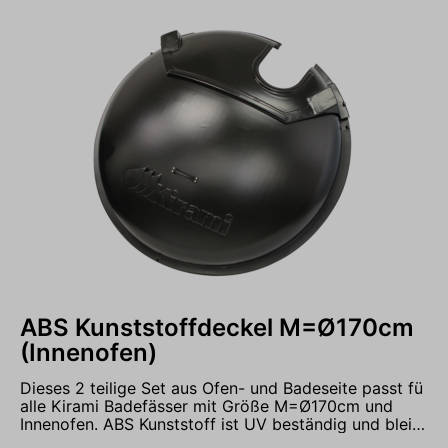
Deckel mit den Mitgelieferten Gurtschnallen den
Deckel vor Wind zu sichern. Lieferumfang:Isolierter
Kunstlederdeckel in gewählter Größe mit Haltegriff, 4
Gurtschnallen mit Schrauben zum Fixieren der
Halteriemen am Badefass
ABS Kunststoffdeckel M=Ø170cm
(Innenofen)
Dieses 2 teilige Set aus Ofen- und Badeseite passt fü
alle Kirami Badefässer mit Größe M=Ø170cm und
Innenofen. ABS Kunststoff ist UV beständig und bleibt
auch bei höheren Temperaturen stabil und neigt nicht