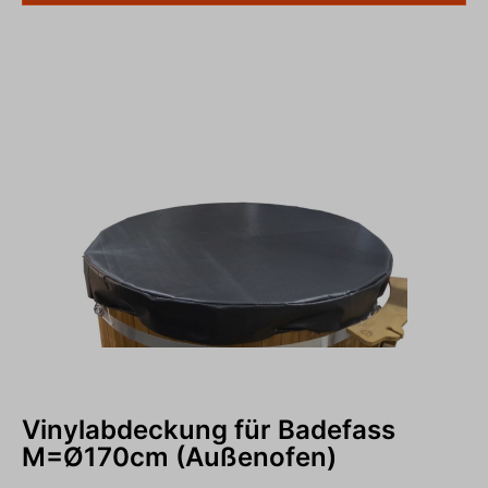
Die 3 beiliegenden Gummigurte mit Gegenstück und
Schrauben ermöglicht Ihnen die Abdeckung am
Badefass vor Sturm und Windböen zu schützen.
Lieferumfang:Schwarzer ABS Kunststoffdeckel mit
Haltegriff, 3 Gummigurte mit Gegenstück und
Schrauben
Vinylabdeckung für Badefass
M=Ø170cm (Außenofen)