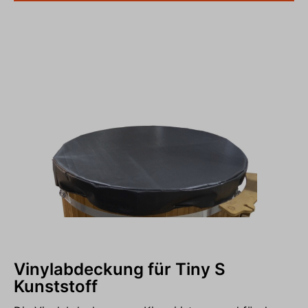
der Reinigungsaufwand reduziert wird. Das robuste,
UV-beständige Kunstleder ist besonders
strapazierfähig, pflegeleicht sowie
schimmelabweisend und eignet sich ideal für den
ganzjährigen Einsatz im Außenbereich. Dank der
mittigen Klappfunktion lässt sich der Deckel
komfortabel und einfach handhaben. Die stabile
Verarbeitung sorgt für eine gute Abdichtung und
sicheren Halt auf dem Badefass. Der Deckel wird in
einer praktischen Aufbewahrungstasche geliefert.
Lieferumfang:Isolierter Kunstlederdeckel (klappbar)
für Rexener Aurora oder Rexener Polar Badefass
Vinylabdeckung für Tiny S
Kunststoff