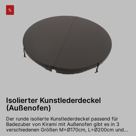
Gurtschnallen mit Schrauben zum Fixieren der
Halteriemen am Badefass
%
Isolierter Kunstlederdeckel
(Außenofen)
Der runde isolierte Kunstlederdeckel passend für
Badezuber von Kirami mit Außenofen gibt es in 3
verschiedenen Größen M=Ø170cm, L=Ø200cm und
XL=Ø220cm. Die Isolierung aus 70mm dickem