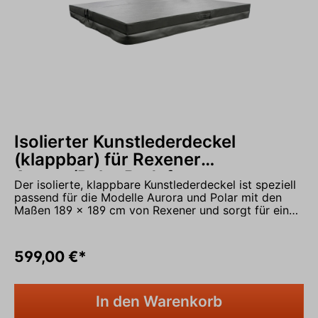
Isolierter Kunstlederdeckel
(klappbar) für Rexener
Aurora/Polar Badefass
Der isolierte, klappbare Kunstlederdeckel ist speziell
passend für die Modelle Aurora und Polar mit den
Maßen 189 x 189 cm von Rexener und sorgt für einen
optimalen Sitz auf dem Badefass. Die integrierte
Isolierung reduziert Wärmeverluste deutlich und
unterstützt ein schnelleres Aufheizen des Wassers.
599,00 €*
Nach dem Baden verhindert der Deckel ein zu
rasches Auskühlen und hilft dabei, Energie zu sparen.
Gleichzeitig schützt die Abdeckung zuverlässig vor
In den Warenkorb
Laub, Insekten und anderen Verschmutzungen,
In den Warenkorb
sodass die Wasserqualität länger erhalten bleibt und