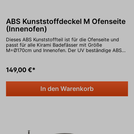
ABS Kunststoffdeckel M Ofenseite
(Innenofen)
Dieses ABS Kunststoffteil ist für die Ofenseite und
passt für alle Kirami Badefässer mit Größe
M=Ø170cm und Innenofen. Der UV beständige ABS
Kunststoff ist sehr stabil, da er sich nicht an heißen
Sommertagen verzieht. Ofenschutzteil zusammen mit
dem Teil für die Badeseite ergibt sich ein kompletter
149,00 €*
ABS Deckel mit Durchführung für den Schornstein
vom Innenofen. Lieferumfang: ABS Kunststoffdeckel
für Ofenseite
In den Warenkorb
In den Warenkorb