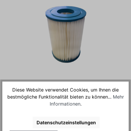
59,95 €*
Diese Website verwendet Cookies, um Ihnen die
Preise inkl. MwSt. zzgl. Versandkosten (Paket)
bestmögliche Funktionalität bieten zu können...
Mehr
Informationen
.
Sofort verfügbar, Lieferzeit: 1-2 Tage
Datenschutzeinstellungen
In den Warenkorb