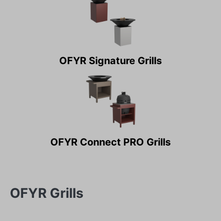
OFYR Signature Grills
OFYR Connect PRO Grills
OFYR Grills