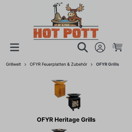
Grillwelt
OFYR Feuerplatten & Zubehör
OFYR Grills
OFYR Heritage Grills