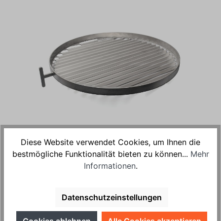
Diese Website verwendet Cookies, um Ihnen die
%
189,00 €*
bestmögliche Funktionalität bieten zu können...
Mehr
195,00 €*
(3.08% gespart)
Informationen
.
Preise inkl. MwSt. zzgl. Versandkosten (Paket)
Sofort verfügbar, Lieferzeit: 3-5 Tage
Datenschutzeinstellungen
In den Warenkorb