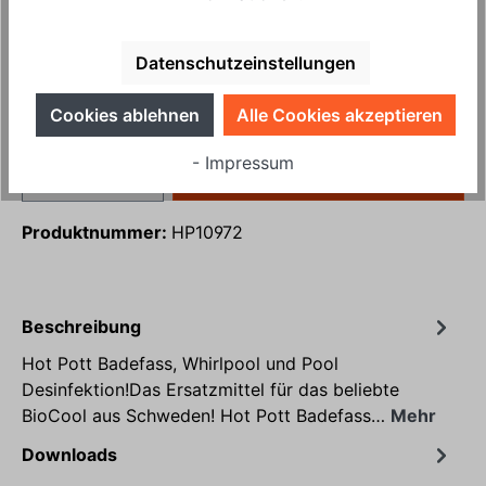
23,95 €*
Ab
6
Datenschutzeinstellungen
Preise inkl. MwSt. zzgl. Versandkosten (Paket)
Cookies ablehnen
Alle Cookies akzeptieren
Sofort verfügbar, Lieferzeit: 1-3 Tage
- Impressum
In den Warenkorb
Produktnummer:
HP10972
Beschreibung
Hot Pott Badefass, Whirlpool und Pool
Desinfektion!Das Ersatzmittel für das beliebte
BioCool aus Schweden! Hot Pott Badefass…
Mehr
Downloads