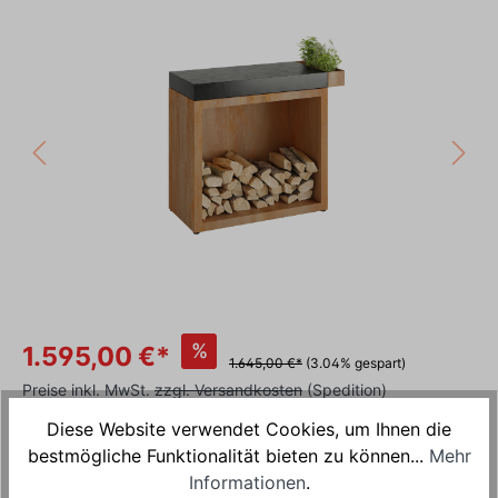
%
1.595,00 €*
1.645,00 €*
(3.04% gespart)
Preise inkl. MwSt.
zzgl. Versandkosten
(Spedition)
Diese Website verwendet Cookies, um Ihnen die
Versandkostenfrei
bestmögliche Funktionalität bieten zu können...
Mehr
Versandfertig in 1 Tag, Lieferzeit 5-7 Tage
Informationen
.