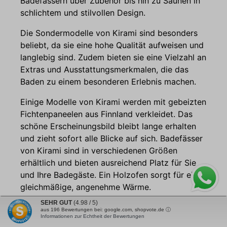
Badefässern über Zubehör bis hin zu Saunen in
unterschiedliche Temperaturzonen. So können Sie
schlichtem und stilvollen Design.
verschiedene Zutaten gleichzeitig zubereiten, vom
scharf angebratenen Steak bis zu schonend
Die Sondermodelle von Kirami sind besonders
gegartem Gemüse oder Fisch. Die 100 cm große
Feuerplatte aus hitzebeständigem Stahl bietet viel
beliebt, da sie eine hohe Qualität aufweisen und
Platz, um Speisen für größere Gruppen zuzubereiten.
langlebig sind. Zudem bieten sie eine Vielzahl an
Ob gemütlicher Grillabend mit Freunden oder
Extras und Ausstattungsmerkmalen, die das
Veranstaltung mit vielen Gästen, auf der großzügigen
Kochfläche lassen sich zahlreiche Gerichte parallel
Baden zu einem besonderen Erlebnis machen.
grillen, braten und garen. Dank der stabilen Rollen
und des breiten Griffs aus Teakholz lässt sich die
Einige Modelle von Kirami werden mit gebeizten
Feuerstelle bequem bewegen und flexibel
Fichtenpaneelen aus Finnland verkleidet. Das
positionieren. Das integrierte Holzlager sorgt dafür,
schöne Erscheinungsbild bleibt lange erhalten
dass Brennholz immer griffbereit ist und unterstreicht
gleichzeitig das charakteristische Design der OFYR-
und zieht sofort alle Blicke auf sich. Badefässer
Kocheinheit. Mit praktischem Zubehör inklusive –
von Kirami sind in verschiedenen Größen
Pizza und Feuer aus einer Hand Das Starter-Bundle
erhältlich und bieten ausreichend Platz für Sie
enthält alles, was Sie für den sorgenfreien Start mit
Ihrem OFYR Classic+ Corten Storage 100 Pro
und Ihre Badegäste. Ein Holzofen sorgt für eine
benötigen. Der OFYR Food Bumper 100 sorgt dafür,
gleichmäßige, angenehme Wärme.
dass Lebensmittel sicher auf der Platte bleiben und
lässt sich gleichzeitig mühelos reinigen. Der Spachtel
SEHR GUT
(4.98 / 5)
Um sicher und komfortabel baden zu können,
Pro erleichtert das Wenden, Verschieben und
aus
196
Bewertungen bei: google.com, shopvote.de ⓘ
Informationen zur Echtheit der Bewertungen
Zerteilen des Grillguts und hilft dabei, die Grillplatte
ist es wichtig, ein hochwertiges Badefass zu