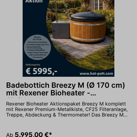
Badebottich Breezy M (Ø 170 cm)
mit Rexener Bioheater -
Aktionspaket
Rexener Bioheater Aktionspaket Breezy M komplett
mit Rexener Premium-Metallkiste, CF25 Filteranlage,
Treppe, Abdeckung & Thermometer! Das Breezy M
von Kirami ist das perfekte Einsteiger-Badefass für
alle, die Komfort, Qualität und nordisches Design
verbinden möchten. Mit einer Verkleidung aus
5.995,00 €*
Ab
pflegeleichtem Thermoholz ist das Breezy ein