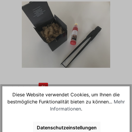
%
49,00 €*
89,00 €*
(44.94% gespart)
Diese Website verwendet Cookies, um Ihnen die
Preise inkl. MwSt.
zzgl. Versandkosten
(Paket)
bestmögliche Funktionalität bieten zu können...
Mehr
Informationen
.
Versandkostenfrei
Sofort verfügbar, Lieferzeit: 5-7 Tage
Datenschutzeinstellungen