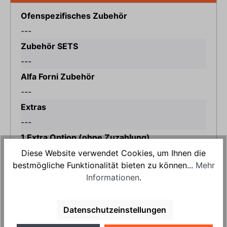
Ofenspezifisches Zubehör
---
Zubehör SETS
---
Alfa Forni Zubehör
---
Extras
---
1 Extra Option (ohne Zuzahlung)
---
Diese Website verwendet Cookies, um Ihnen die
bestmögliche Funktionalität bieten zu können...
Mehr
Informationen
.
Produktnummer:
HP10835.4
%
2.299,00 €*
Datenschutzeinstellungen
2.690,00 €*
(391,00 €* gespart)
Preise inkl. MwSt.
zzgl. Versandkosten